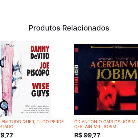
Produtos Relacionados
UEM TUDO QUER, TUDO PERDE
CD ANTONIO CARLOS JOBIM -
ORTADO
CERTAIN MR. JOBIM
19,77
R$ 99,77