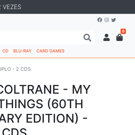
 VEZES
0
CD
BLU-RAY
CARD GAMES
UPLO - 2 CDS
COLTRANE - MY
THINGS (60TH
RY EDITION) -
 CDS