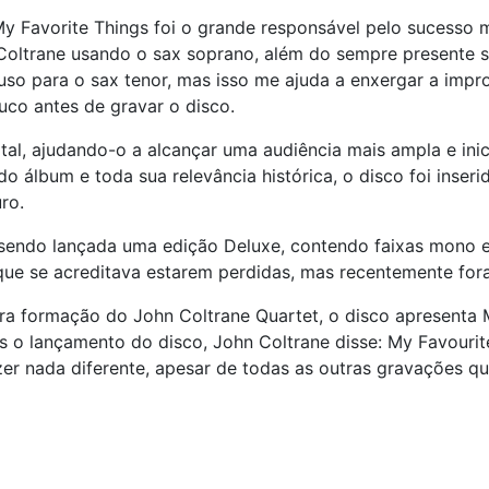
y Favorite Things foi o grande responsável pelo sucesso 
Coltrane usando o sax soprano, além do sempre presente s
so para o sax tenor, mas isso me ajuda a enxergar a impr
uco antes de gravar o disco.
al, ajudando-o a alcançar uma audiência mais ampla e inic
 álbum e toda sua relevância histórica, o disco foi inse
ro.
sendo lançada uma edição Deluxe, contendo faixas mono e e
 que se acreditava estarem perdidas, mas recentemente fo
a formação do John Coltrane Quartet, o disco apresenta 
ós o lançamento do disco, John Coltrane disse: My Favouri
zer nada diferente, apesar de todas as outras gravações q