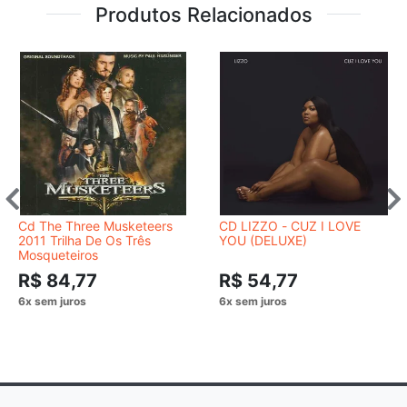
Produtos Relacionados
Cd The Three Musketeers
CD LIZZO - CUZ I LOVE
2011 Trilha De Os Três
YOU (DELUXE)
Mosqueteiros
R$ 84,77
R$ 54,77