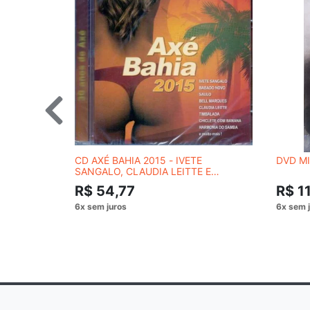
CD AXÉ BAHIA 2015 - IVETE
DVD MI
SANGALO, CLAUDIA LEITTE E
OUTROS
R$ 54,77
R$ 1