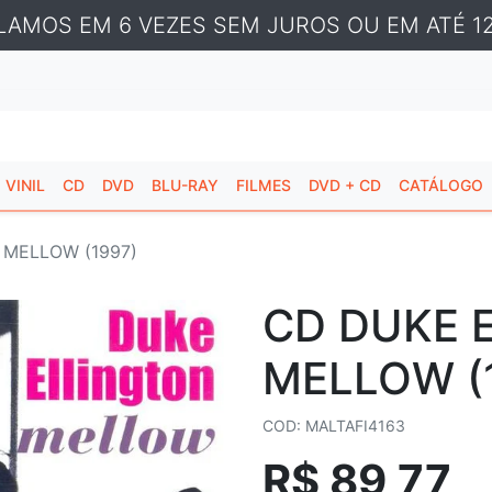
LAMOS EM 6 VEZES SEM JUROS OU EM ATÉ 12
VINIL
CD
DVD
BLU-RAY
FILMES
DVD + CD
CATÁLOGO
 MELLOW (1997)
CD DUKE 
MELLOW (
COD: MALTAFI4163
R$ 89,77