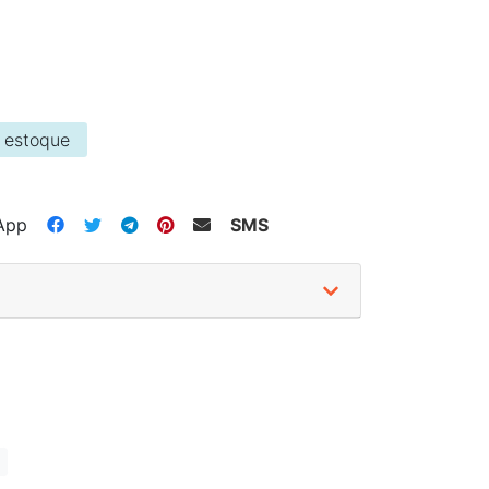
 estoque
App
SMS