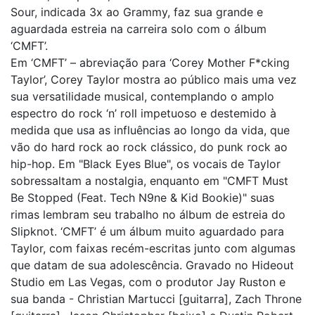
Sour, indicada 3x ao Grammy, faz sua grande e
aguardada estreia na carreira solo com o álbum
‘CMFT’.
Em ‘CMFT’ – abreviação para ‘Corey Mother F*cking
Taylor’, Corey Taylor mostra ao público mais uma vez
sua versatilidade musical, contemplando o amplo
espectro do rock ‘n’ roll impetuoso e destemido à
medida que usa as influências ao longo da vida, que
vão do hard rock ao rock clássico, do punk rock ao
hip-hop. Em "Black Eyes Blue", os vocais de Taylor
sobressaltam a nostalgia, enquanto em "CMFT Must
Be Stopped (Feat. Tech N9ne & Kid Bookie)" suas
rimas lembram seu trabalho no álbum de estreia do
Slipknot. ‘CMFT’ é um álbum muito aguardado para
Taylor, com faixas recém-escritas junto com algumas
que datam de sua adolescência. Gravado no Hideout
Studio em Las Vegas, com o produtor Jay Ruston e
sua banda - Christian Martucci [guitarra], Zach Throne