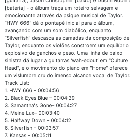
[guitarra], Jason Christopher [baixo] e Dustin Robert
[bateria] - o álbum traça um roteiro selvagem e
emocionante através da psique musical de Taylor.
“HWY 666” dá o pontapé inicial para o álbum,
avançando com um som diabólico, enquanto
“Silverfish” descasca as camadas da composição de
Taylor, enquanto os violões constroem um equilíbrio
explosivo de ganchos e peso. Uma linha de baixo
sinistra dá lugar a guitarras ‘wah-edout’ em "Culture
Head", e o movimento do piano em "Home" oferece
um vislumbre cru do imenso alcance vocal de Taylor.
Track List:
1. HWY 666 – 00:04:56
2. Black Eyes Blue – 00:04:39
3. Samantha's Gone– 00:04:27
4. Meine Lux– 00:03:40
5. Halfway Down – 00:04:12
6. Silverfish – 00:03:57
7. Kansas – 00:05:11