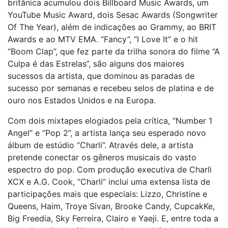
britânica acumulou dois Billboard Music Awards, um
YouTube Music Award, dois Sesac Awards (Songwriter
Of The Year), além de indicações ao Grammy, ao BRIT
Awards e ao MTV EMA. “Fancy”, “I Love It” e o hit
“Boom Clap”, que fez parte da trilha sonora do filme “A
Culpa é das Estrelas”, são alguns dos maiores
sucessos da artista, que dominou as paradas de
sucesso por semanas e recebeu selos de platina e de
ouro nos Estados Unidos e na Europa.
Com dois mixtapes elogiados pela crítica, “Number 1
Angel” e “Pop 2”, a artista lança seu esperado novo
álbum de estúdio “Charli”. Através dele, a artista
pretende conectar os gêneros musicais do vasto
espectro do pop. Com produção executiva de Charli
XCX e A.G. Cook, “Charli” inclui uma extensa lista de
participações mais que especiais: Lizzo, Christine e
Queens, Haim, Troye Sivan, Brooke Candy, CupcakKe,
Big Freedia, Sky Ferreira, Clairo e Yaeji. E, entre toda a