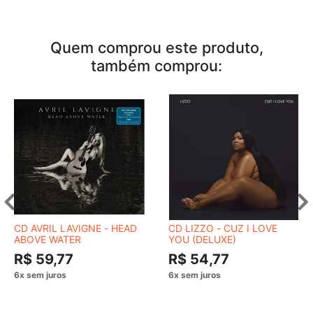
Quem comprou este produto,
também comprou:
CD AVRIL LAVIGNE - HEAD
CD LIZZO - CUZ I LOVE
ABOVE WATER
YOU (DELUXE)
R$ 59,77
R$ 54,77