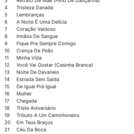
3
Retrato De Mãe (Filho De Dançarina)
4
Tristeza Danada
5
Lembranças
6
A Noite É Uma Delícia
7
Coração Vaidoso
8
Irmãos De Sangue
9
Fique Pra Sempre Comigo
10
Crença De Peão
11
Minha Vida
12
Você Vai Gostar (Casinha Branca)
13
Noite De Devaneio
14
Estrada Sem Saída
15
De Igual Prá Igual
16
Mulher
17
Chegada
18
Triste Aniversário
19
Tributo A Um Caminhoneiro
20
Em Teus Braços
21
Céu Da Boca