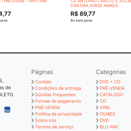
YTHM DIVINE - RHYTHM
CD ANTONIO CARLOS E JOCAF
CANTAM JORGE AMADO
4,77
R$ 89,77
Páginas
Categorias
S,
Contato
DVD + CD
as de
Condições de entrega
PRÉ-VENDA
BOLETO
Dúvidas frequentes
CATÁLOGO
Formas de pagamento
CD
PRÉ-VENDA
VINIL
Política de privacidade
FILMES
Sobre nós
DVD
Termos de serviço
BLU-RAY