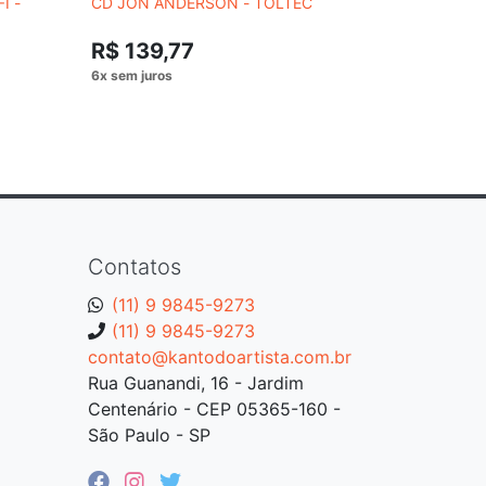
I -
CD JON ANDERSON - TOLTEC
CD MARCOS
VIVO (CD 
R$ 139,77
R$ 54,
Contatos
(11) 9 9845-9273
(11) 9 9845-9273
contato@kantodoartista.com.br
Rua Guanandi, 16 - Jardim
Centenário - CEP 05365-160 -
São Paulo - SP