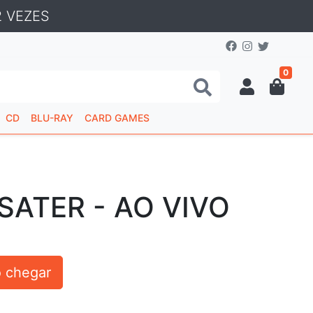
 VEZES
0
CD
BLU-RAY
CARD GAMES
SATER - AO VIVO
 chegar