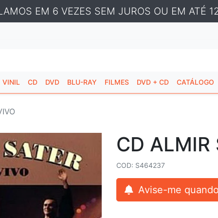
LAMOS EM 6 VEZES SEM JUROS OU EM ATÉ 12
VINIL
CD
DVD
BLU-RAY
FILMES
DVD + CD
CATÁLOGO
VIVO
CD ALMIR 
COD: S464237
Avise-me quando