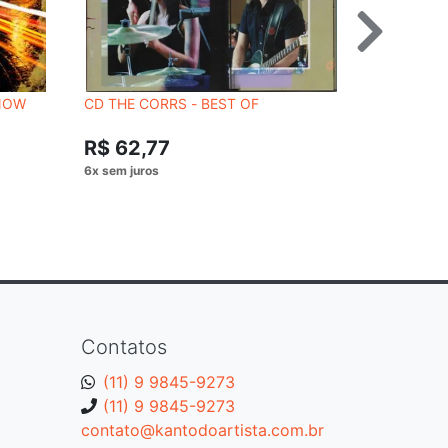
 NOW
CD THE CORRS - BEST OF
CD MICHAE
R$ 54,
R$ 62,77
Contatos
(11) 9 9845-9273
(11) 9 9845-9273
contato@kantodoartista.com.br