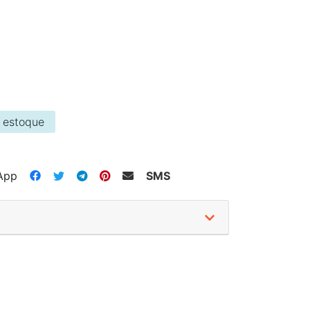
 estoque
App
SMS