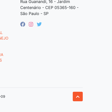
Rua Guanandi, 16 - Jardim
Centenário - CEP 05365-160 -
São Paulo - SP
AL
NEJO
RA
S
-09