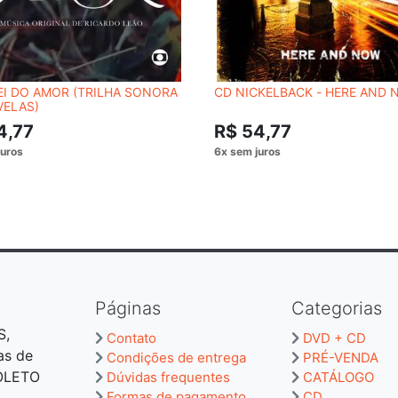
EI DO AMOR (TRILHA SONORA
CD NICKELBACK - HERE AND
VELAS)
4,77
R$ 54,77
Páginas
Categorias
S,
Contato
DVD + CD
as de
Condições de entrega
PRÉ-VENDA
BOLETO
Dúvidas frequentes
CATÁLOGO
Formas de pagamento
CD