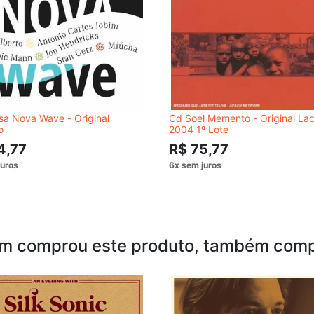
a Nova Wave - Original
Cd Soel Memento - Original La
o
2004 1º Lote
4,77
R$ 75,77
m comprou este produto, também comp