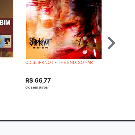
-
CD SLIPKNOT - THE END, SO FAR
CD LOUDNE
R$ 69,
R$ 66,77