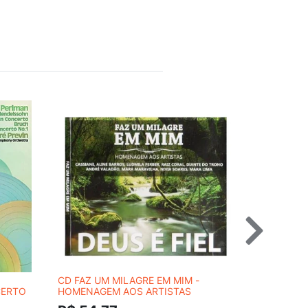
CD FAZ UM MILAGRE EM MIM -
CD PERCY 
CERTO
HOMENAGEM AOS ARTISTAS
R$ 89,