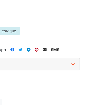
 estoque
App
SMS