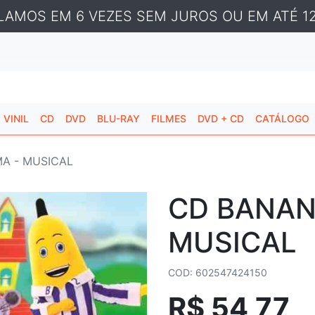
LAMOS EM 6 VEZES SEM JUROS OU EM ATÉ 12
VINIL
CD
DVD
BLU-RAY
FILMES
DVD + CD
CATÁLOGO
A - MUSICAL
CD BANAN
MUSICAL
COD: 602547424150
R$ 54,77