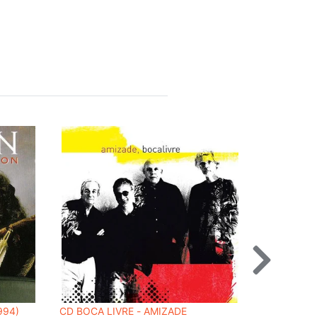
994)
CD BOCA LIVRE - AMIZADE
CD GUERR