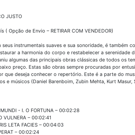
ÇO JUSTO
 País ( Opção de Envio – RETIRAR COM VENDEDOR)
m seus instrumentais suaves e sua sonoridade, é também 
estaurar a harmonia do corpo e restabelecer a serenidade 
uniu algumas das principais obras clássicas de todos os te
aixo preço. Estas são obras sempre procuradas por entus
r que deseja conhecer o repertório. Este é a parte do mus
os e músicos (Daniel Barenboim, Zubin Mehta, Kurt Masur, 
UNDI - I. O FORTUNA – 00:02:28
O VULNERA – 00:02:41
RIS LETA FACIES – 00:04:03
ERAT – 00:02:24