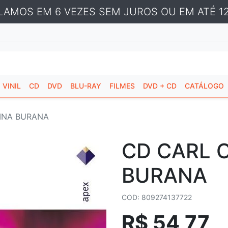
LAMOS EM 6 VEZES SEM JUROS OU EM ATÉ 12
VINIL
CD
DVD
BLU-RAY
FILMES
DVD + CD
CATÁLOGO
MINA BURANA
CD CARL 
BURANA
COD: 809274137722
R$ 54,77