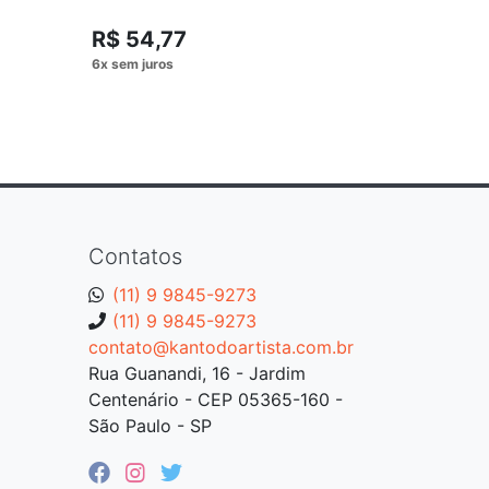
(TRILHA 
R$ 54,77
R$ 54,
Contatos
(11) 9 9845-9273
(11) 9 9845-9273
contato@kantodoartista.com.br
Rua Guanandi, 16 - Jardim
Centenário - CEP 05365-160 -
São Paulo - SP