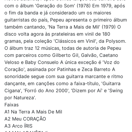
com o álbum 'Geração do Som' (1978) Em 1979, após
o fim da banda e já considerado um os maiores
guitarristas do país, Pepeu apresenta o primeiro álbum
também cantando, 'Na Terra a Mais de Mil' (1979) O
disco volta agora às prateleiras em vinil de 180
gramas, pela coleção 'Clássicos em Vinil', da Polysom.
O álbum traz 12 músicas, todas de autoria de Pepeu
com parceiros como Gilberto Gil, Galvão, Caetano
Veloso e Baby Consuelo A única exceção é 'Voz do
Coração', assinada por Patinhas e Zeca Barreto A
sonoridade segue com sua guitarra marcante e ritmo
dançante, em canções como a faixa-título, 'Guitarra
Cigana', 'Forró do Ano 2000', 'Dizem por Aí' e 'Swing
por Natureza'.
Faixas
A1 Na Terra A Mais De Mil
A2 Meu CORAÇÃO
A3 Arco ÍRIS