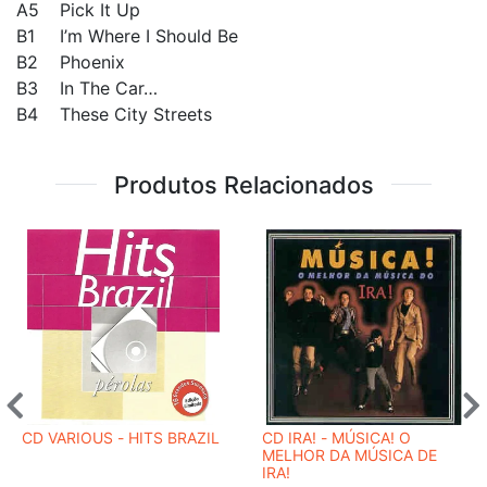
A5
Pick It Up
B1
I’m Where I Should Be
B2
Phoenix
B3
In The Car…
B4
These City Streets
Produtos Relacionados
CD VARIOUS - HITS BRAZIL
CD IRA! - MÚSICA! O
MELHOR DA MÚSICA DE
IRA!