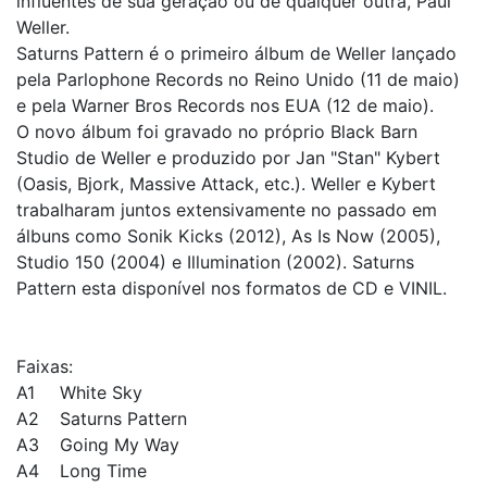
influentes de sua geração ou de qualquer outra, Paul
Weller.
Saturns Pattern é o primeiro álbum de Weller lançado
pela Parlophone Records no Reino Unido (11 de maio)
e pela Warner Bros Records nos EUA (12 de maio).
O novo álbum foi gravado no próprio Black Barn
Studio de Weller e produzido por Jan "Stan" Kybert
(Oasis, Bjork, Massive Attack, etc.). Weller e Kybert
trabalharam juntos extensivamente no passado em
álbuns como Sonik Kicks (2012), As Is Now (2005),
Studio 150 (2004) e Illumination (2002). Saturns
Pattern esta disponível nos formatos de CD e VINIL.
Faixas:
A1
White Sky
A2
Saturns Pattern
A3
Going My Way
A4
Long Time