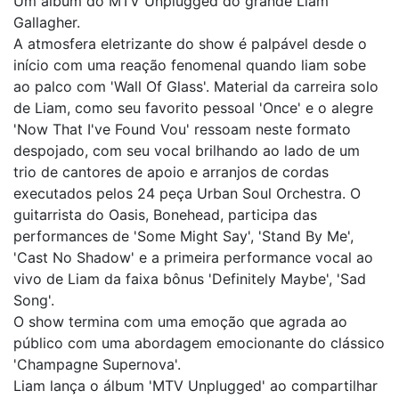
Um álbum do MTV Unplugged do grande Liam
Gallagher.
A atmosfera eletrizante do show é palpável desde o
início com uma reação fenomenal quando liam sobe
ao palco com 'Wall Of Glass'. Material da carreira solo
de Liam, como seu favorito pessoal 'Once' e o alegre
'Now That I've Found Vou' ressoam neste formato
despojado, com seu vocal brilhando ao lado de um
trio de cantores de apoio e arranjos de cordas
executados pelos 24 peça Urban Soul Orchestra. O
guitarrista do Oasis, Bonehead, participa das
performances de 'Some Might Say', 'Stand By Me',
'Cast No Shadow' e a primeira performance vocal ao
vivo de Liam da faixa bônus 'Definitely Maybe', 'Sad
Song'.
O show termina com uma emoção que agrada ao
público com uma abordagem emocionante do clássico
'Champagne Supernova'.
Liam lança o álbum 'MTV Unplugged' ao compartilhar