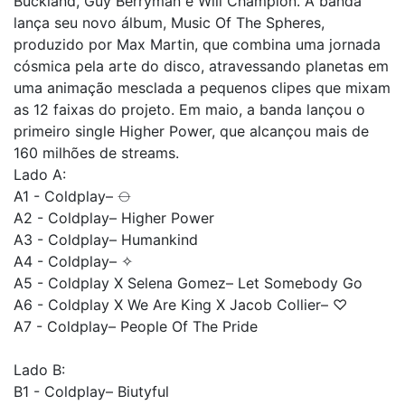
Buckland, Guy Berryman e Will Champion. A banda
lança seu novo álbum, Music Of The Spheres,
produzido por Max Martin, que combina uma jornada
cósmica pela arte do disco, atravessando planetas em
uma animação mesclada a pequenos clipes que mixam
as 12 faixas do projeto. Em maio, a banda lançou o
primeiro single Higher Power, que alcançou mais de
160 milhões de streams.
Lado A:
A1 - Coldplay– ⦵
A2 - Coldplay– Higher Power
A3 - Coldplay– Humankind
A4 - Coldplay– ✧
A5 - Coldplay X Selena Gomez– Let Somebody Go
A6 - Coldplay X We Are King X Jacob Collier– ♡
A7 - Coldplay– People Of The Pride
Lado B:
B1 - Coldplay– Biutyful