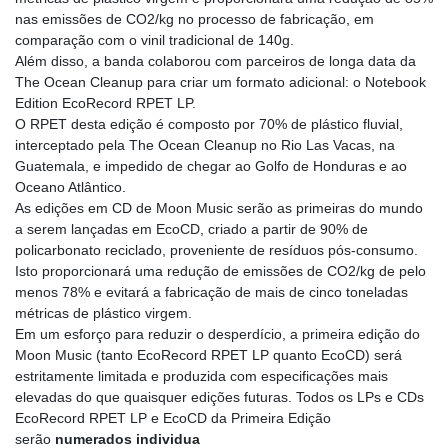
nas emissões de CO2/kg no processo de fabricação, em
comparação com o vinil tradicional de 140g.
Além disso, a banda colaborou com parceiros de longa data da
The Ocean Cleanup para criar um formato adicional: o Notebook
Edition EcoRecord RPET LP.
O RPET desta edição é composto por 70% de plástico fluvial,
interceptado pela The Ocean Cleanup no Rio Las Vacas, na
Guatemala, e impedido de chegar ao Golfo de Honduras e ao
Oceano Atlântico.
As edições em CD de Moon Music serão as primeiras do mundo
a serem lançadas em EcoCD, criado a partir de 90% de
policarbonato reciclado, proveniente de resíduos pós-consumo.
Isto proporcionará uma redução de emissões de CO2/kg de pelo
menos 78% e evitará a fabricação de mais de cinco toneladas
métricas de plástico virgem.
Em um esforço para reduzir o desperdício, a primeira edição do
Moon Music (tanto EcoRecord RPET LP quanto EcoCD) será
estritamente limitada e produzida com especificações mais
elevadas do que quaisquer edições futuras. Todos os LPs e CDs
EcoRecord RPET LP e EcoCD da Primeira Edição
serão
numerados individua