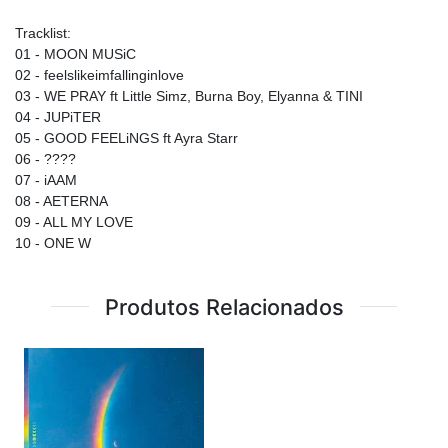
Tracklist:
01 - MOON MUSiC
02 - feelslikeimfallinginlove
03 - WE PRAY ft Little Simz, Burna Boy, Elyanna & TINI
04 - JUPiTER
05 - GOOD FEELiNGS ft Ayra Starr
06 -
????
07 - iAAM
08 - AETERNA
09 - ALL MY LOVE
10 - ONE W
Produtos Relacionados