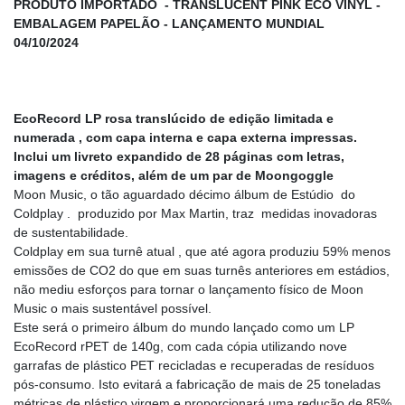
PRODUTO IMPORTADO - TRANSLUCENT PINK ECO VINYL -
EMBALAGEM PAPELÃO - LANÇAMENTO MUNDIAL
04/10/2024
EcoRecord LP rosa translúcido de edição limitada e
numerada , com capa interna e capa externa impressas.
Inclui um livreto expandido de 28 páginas com letras,
imagens e créditos, além de um par de Moongoggle
Moon Music, o tão aguardado décimo álbum de Estúdio do
Coldplay . produzido por Max Martin, traz medidas inovadoras
de sustentabilidade.
Coldplay em sua turnê atual , que até agora produziu 59% menos
emissões de CO2 do que em suas turnês anteriores em estádios,
não mediu esforços para tornar o lançamento físico de Moon
Music o mais sustentável possível.
Este será o primeiro álbum do mundo lançado como um LP
EcoRecord rPET de 140g, com cada cópia utilizando nove
garrafas de plástico PET recicladas e recuperadas de resíduos
pós-consumo. Isto evitará a fabricação de mais de 25 toneladas
métricas de plástico virgem e proporcionará uma redução de 85%