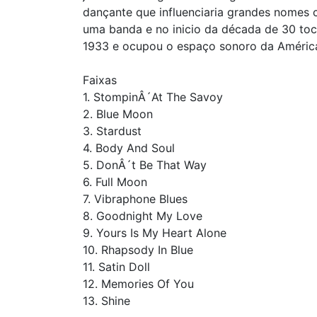
dançante que influenciaria grandes nomes 
uma banda e no inicio da década de 30 to
1933 e ocupou o espaço sonoro da Améric
Faixas
1. StompinÂ´At The Savoy
2. Blue Moon
3. Stardust
4. Body And Soul
5. DonÂ´t Be That Way
6. Full Moon
7. Vibraphone Blues
8. Goodnight My Love
9. Yours Is My Heart Alone
10. Rhapsody In Blue
11. Satin Doll
12. Memories Of You
13. Shine