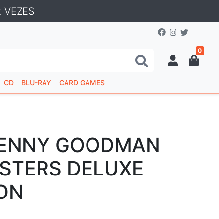
 VEZES
0
CD
BLU-RAY
CARD GAMES
 BENNY GOODMAN
ASTERS DELUXE
ON