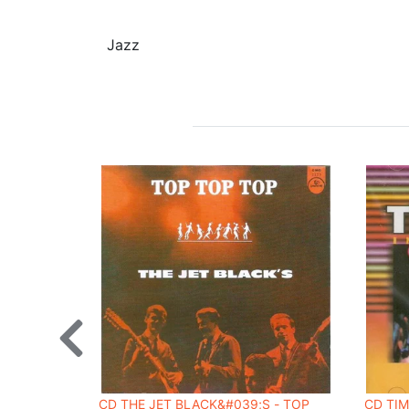
Jazz
CD THE JET BLACK&#039;S ‎- TOP
CD TIM