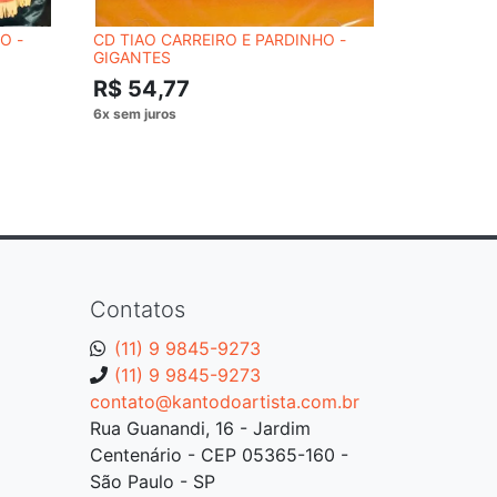
O -
CD TIAO CARREIRO E PARDINHO -
DVD ROBE
GIGANTES
R$ 54,
R$ 54,77
Contatos
(11) 9 9845-9273
(11) 9 9845-9273
contato@kantodoartista.com.br
Rua Guanandi, 16 - Jardim
Centenário - CEP 05365-160 -
São Paulo - SP