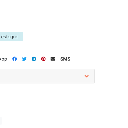
 estoque
App
SMS