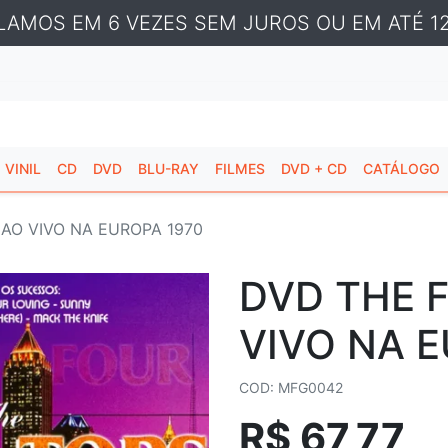
LAMOS EM 6 VEZES SEM JUROS OU EM ATÉ 12
VINIL
CD
DVD
BLU-RAY
FILMES
DVD + CD
CATÁLOGO
 AO VIVO NA EUROPA 1970
DVD THE 
VIVO NA E
COD: MFG0042
R$ 67,77