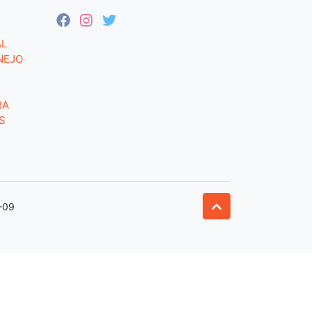
AL
NEJO
RA
S
-09