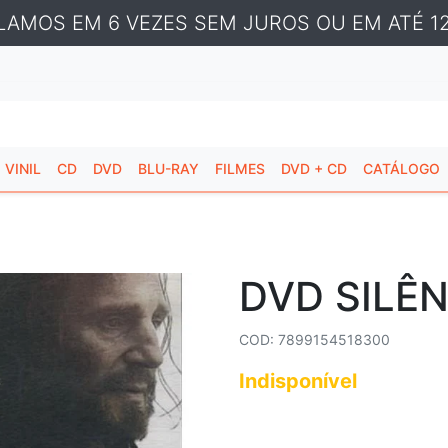
LAMOS EM 6 VEZES SEM JUROS OU EM ATÉ 12
VINIL
CD
DVD
BLU-RAY
FILMES
DVD + CD
CATÁLOGO
DVD SILÊ
COD: 7899154518300
Indisponível