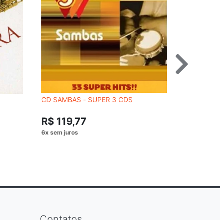
CD SAMBAS - SUPER 3 CDS
CD TRAVIE
R$ 54,
R$ 119,77
Contatos