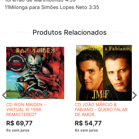
11Milonga para Simões Lopes Neto 3:35
Produtos Relacionados
CD IRON MAIDEN -
CD JOÃO MÁRCIO &
VIRTUAL XI 1998
FABIANO - QUERO FALAR
REMASTERED*
DE AMOR
R$ 69,77
R$ 54,77