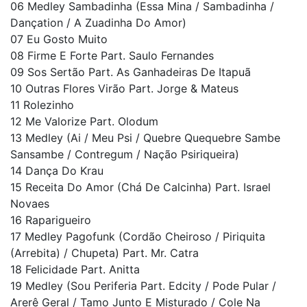
06 Medley Sambadinha (Essa Mina / Sambadinha /
Dançation / A Zuadinha Do Amor)
07 Eu Gosto Muito
08 Firme E Forte Part. Saulo Fernandes
09 Sos Sertão Part. As Ganhadeiras De Itapuã
10 Outras Flores Virão Part. Jorge & Mateus
11 Rolezinho
12 Me Valorize Part. Olodum
13 Medley (Ai / Meu Psi / Quebre Quequebre Sambe
Sansambe / Contregum / Nação Psiriqueira)
14 Dança Do Krau
15 Receita Do Amor (Chá De Calcinha) Part. Israel
Novaes
16 Raparigueiro
17 Medley Pagofunk (Cordão Cheiroso / Piriquita
(Arrebita) / Chupeta) Part. Mr. Catra
18 Felicidade Part. Anitta
19 Medley (Sou Periferia Part. Edcity / Pode Pular /
Arerê Geral / Tamo Junto E Misturado / Cole Na