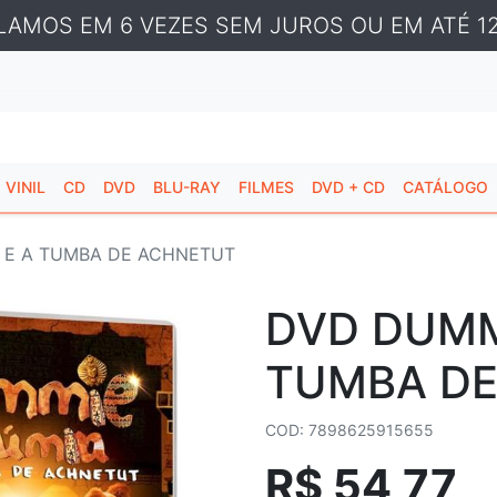
LAMOS EM 6 VEZES SEM JUROS OU EM ATÉ 12
VINIL
CD
DVD
BLU-RAY
FILMES
DVD + CD
CATÁLOGO
 E A TUMBA DE ACHNETUT
DVD DUMM
TUMBA DE
COD: 7898625915655
R$ 54,77