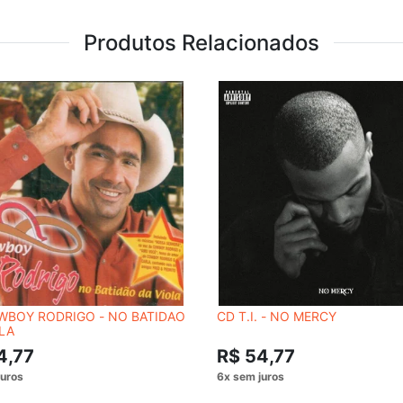
Produtos Relacionados
WBOY RODRIGO - NO BATIDAO
CD T.I. - NO MERCY
LA
4,77
R$ 54,77