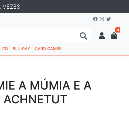
 VEZES
0
CD
BLU-RAY
CARD GAMES
IE A MÚMIA E A
 ACHNETUT