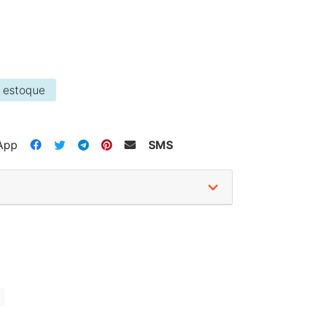
 estoque
App
SMS