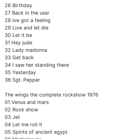
26 Birthday
27 Back in the ussr
28 Ive got a feeling
29 Live and let die
30 Let it be
31 Hey jude
32 Lady madonna
33 Get back
34 I saw her standing there
35 Yesterday
36 Sgt. Pepper
The wings the complete rockshow 1976
01 Venus and mars
02 Rock show
03 Jet
04 Let me roll it
05 Spirits of ancient egypt