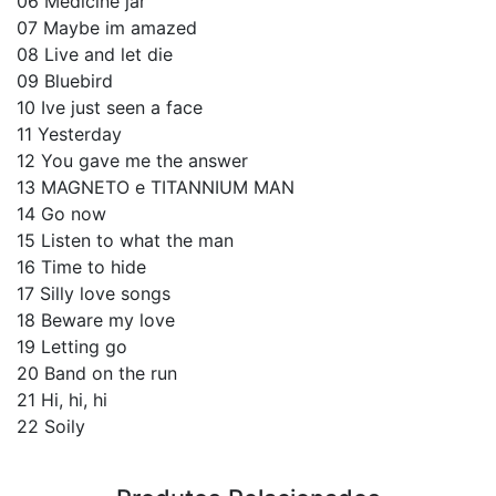
06 Medicine jar
07 Maybe im amazed
08 Live and let die
09 Bluebird
10 Ive just seen a face
11 Yesterday
12 You gave me the answer
13 MAGNETO e TITANNIUM MAN
14 Go now
15 Listen to what the man
16 Time to hide
17 Silly love songs
18 Beware my love
19 Letting go
20 Band on the run
21 Hi, hi, hi
22 Soily