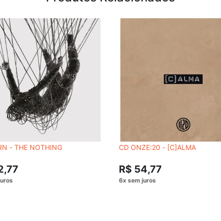
RN - THE NOTHING
CD ONZE:20 - [C]ALMA
2,77
R$ 54,77