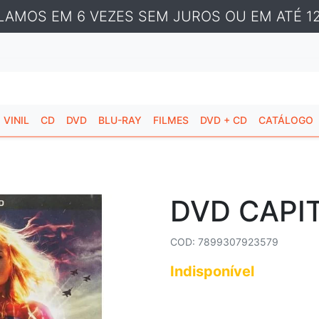
LAMOS EM 6 VEZES SEM JUROS OU EM ATÉ 12
VINIL
CD
DVD
BLU-RAY
FILMES
DVD + CD
CATÁLOGO
DVD CAPI
COD: 7899307923579
Indisponível