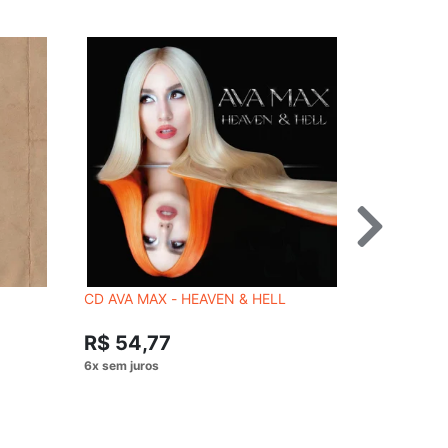
CD AVA MAX - HEAVEN & HELL
CD OSCAR 
DEPARTUR
R$ 54,77
R$ 54,