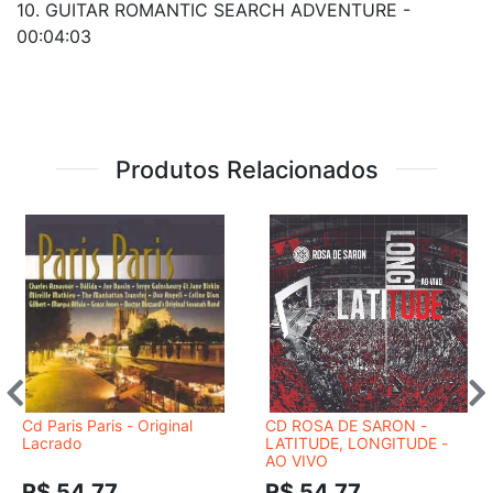
10. GUITAR ROMANTIC SEARCH ADVENTURE -
00:04:03
Produtos Relacionados
Cd Paris Paris - Original
CD ROSA DE SARON -
Lacrado
LATITUDE, LONGITUDE -
AO VIVO
R$ 54,77
R$ 54,77