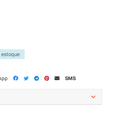
 estoque
App
SMS