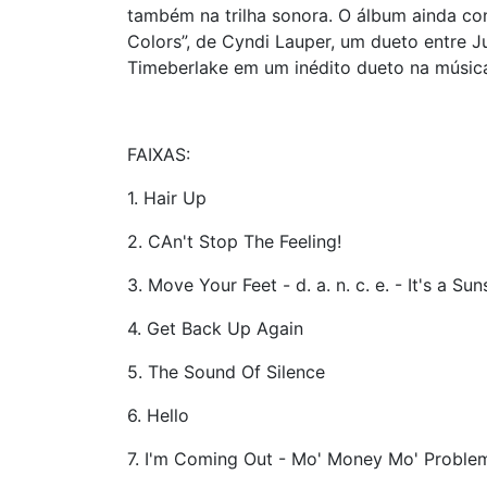
também na trilha sonora. O álbum ainda c
Colors”, de Cyndi Lauper, um dueto entre J
Timeberlake em um inédito dueto na músic
FAIXAS:
1. Hair Up
2. CAn't Stop The Feeling!
3. Move Your Feet - d. a. n. c. e. - It's a Su
4. Get Back Up Again
5. The Sound Of Silence
6. Hello
7. I'm Coming Out - Mo' Money Mo' Proble