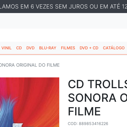
LAMOS EM 6 VEZES SEM JUROS OU EM ATÉ 12
VINIL
CD
DVD
BLU-RAY
FILMES
DVD + CD
CATÁLOGO
SONORA ORIGINAL DO FILME
CD TROLLS
SONORA O
FILME
COD: 889853416226