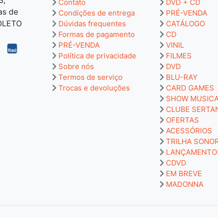
Contato
DVD + CD
as de
Condições de entrega
PRÉ-VENDA
BOLETO
Dúvidas frequentes
CATÁLOGO
Formas de pagamento
CD
PRÉ-VENDA
VINIL
Política de privacidade
FILMES
Sobre nós
DVD
Termos de serviço
BLU-RAY
Trocas e devoluções
CARD GAMES
SHOW MUSIC
CLUBE SERTA
OFERTAS
ACESSÓRIOS
TRILHA SONO
LANÇAMENTO
CDVD
EM BREVE
MADONNA