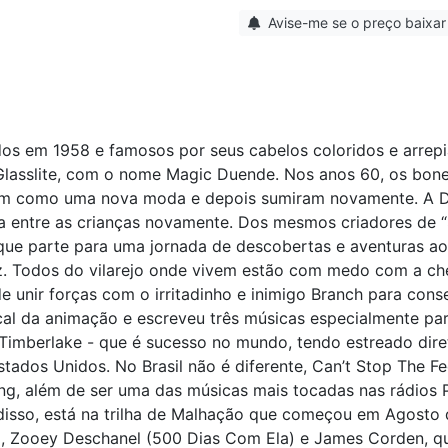
Avise-me se o preço baixar
dos em 1958 e famosos por seus cabelos coloridos e arrepi
 Glasslite, com o nome Magic Duende. Nos anos 60, os bon
aram como uma nova moda e depois sumiram novamente. A 
 entre as crianças novamente. Dos mesmos criadores de “S
que parte para uma jornada de descobertas e aventuras ao
liz. Todos do vilarejo onde vivem estão com medo com a c
e unir forças com o irritadinho e inimigo Branch para cons
ical da animação e escreveu três músicas especialmente par
in Timberlake - que é sucesso no mundo, tendo estreado dir
tados Unidos. No Brasil não é diferente, Can’t Stop The Fe
ming, além de ser uma das músicas mais tocadas nas rádios 
m disso, está na trilha de Malhação que começou em Agost
ni, Zooey Deschanel (500 Dias Com Ela) e James Corden, qu