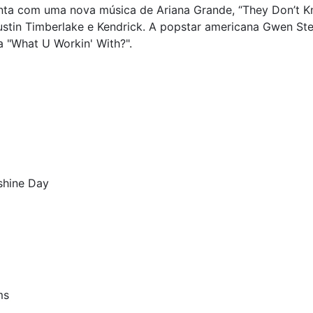
onta com uma nova música de Ariana Grande, “They Don’t K
ustin Timberlake e Kendrick. A popstar americana Gwen Ste
a "What U Workin' With?".
nshine Day
ms