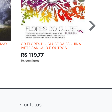
 MAY
CD FLORES DO CLUBE DA ESQUINA -
DVD RADIO
IVETE SANGALO E OUTROS
LONDON - 
R$ 119,77
R$ 74,
Contatos