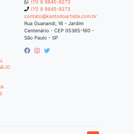
(11) 9 9845-9273
(11) 9 9845-9273
contato@kantodoartista.com.br
Rua Guanandi, 16 - Jardim
Centenário - CEP 05365-160 -
São Paulo - SP
AL
NEJO
RA
S