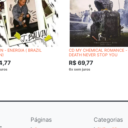
IN - ENERGIA ( BRAZIL
CD MY CHEMICAL ROMANCE -
N)
DEATH NEVER STOP YOU
4,77
R$ 69,77
Páginas
Categorias
S,