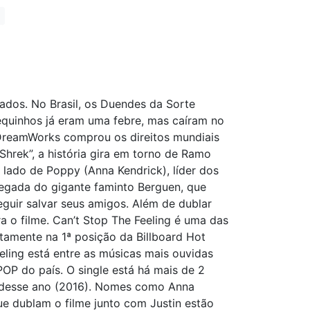
ados. No Brasil, os Duendes da Sorte
equinhos já eram uma febre, mas caíram no
DreamWorks comprou os direitos mundiais
hrek”, a história gira em torno de Ramo
 lado de Poppy (Anna Kendrick), líder dos
hegada do gigante faminto Berguen, que
eguir salvar seus amigos. Além de dublar
a o filme. Can’t Stop The Feeling é uma das
etamente na 1ª posição da Billboard Hot
eling está entre as músicas mais ouvidas
POP do país. O single está há mais de 2
o desse ano (2016). Nomes como Anna
e dublam o filme junto com Justin estão