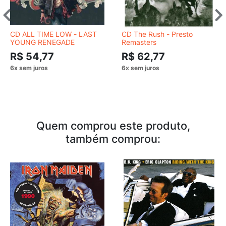
CD ALL TIME LOW - LAST
CD The Rush - Presto
YOUNG RENEGADE
Remasters
R$ 54,77
R$ 62,77
Quem comprou este produto,
também comprou: