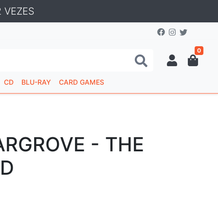
 VEZES
0
CD
BLU-RAY
CARD GAMES
ARGROVE - THE
ED