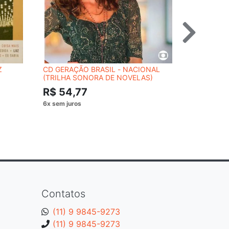
Z
CD GERAÇÃO BRASIL - NACIONAL
CD SIMPLY
(TRILHA SONORA DE NOVELAS)
R$ 54,
R$ 54,77
Contatos
(11) 9 9845-9273
(11) 9 9845-9273