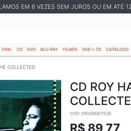
LAMOS EM 6 VEZES SEM JUROS OU EM ATÉ 12
VINIL
CD
DVD
BLU-RAY
FILMES
DVD + CD
CATÁLOGO
THE COLLECTED
CD ROY H
COLLECT
COD: 090266871025
R$ 89,77