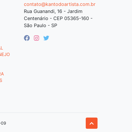
contato@kantodoartista.com.br
Rua Guanandi, 16 - Jardim
Centenário - CEP 05365-160 -
São Paulo - SP
AL
NEJO
RA
S
-09