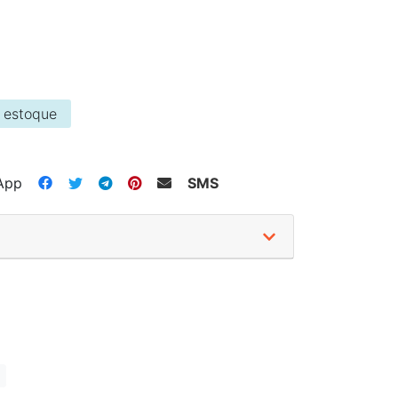
 estoque
App
SMS