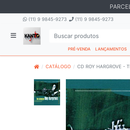
PARCE
(11) 9 9845-9273
(11) 9 9845-9273
PRÉ-VENDA
LANÇAMENTOS
CATÁLOGO
CD ROY HARGROVE - 