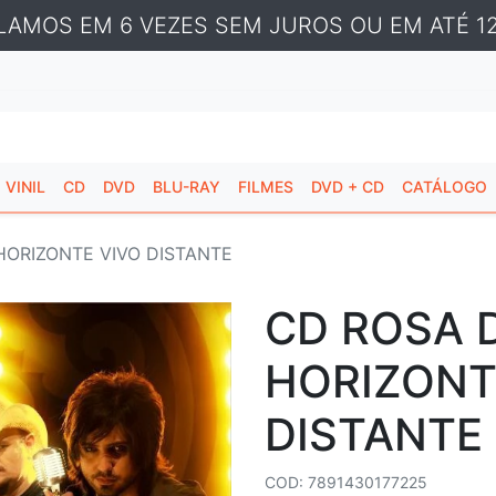
LAMOS EM 6 VEZES SEM JUROS OU EM ATÉ 12
VINIL
CD
DVD
BLU-RAY
FILMES
DVD + CD
CATÁLOGO
HORIZONTE VIVO DISTANTE
CD ROSA 
HORIZONT
DISTANTE
COD: 7891430177225