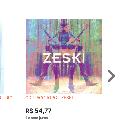
 - RIO
CD TIAGO IORC - ZESKI
CD THE CO
R$ 62,
R$ 54,77