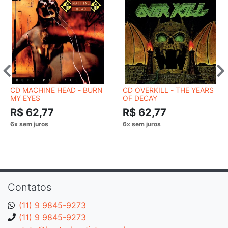
CD MACHINE HEAD - BURN
CD OVERKILL - THE YEARS
MY EYES
OF DECAY
R$ 62,77
R$ 62,77
Contatos
(11) 9 9845-9273
(11) 9 9845-9273