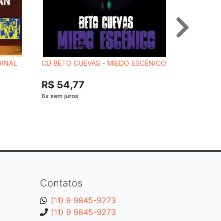
GINAL
CD BETO CUEVAS - MIEDO ESCÉNICO
CD VOIVO
R$ 69,
R$ 54,77
Contatos
(11) 9 9845-9273
(11) 9 9845-9273