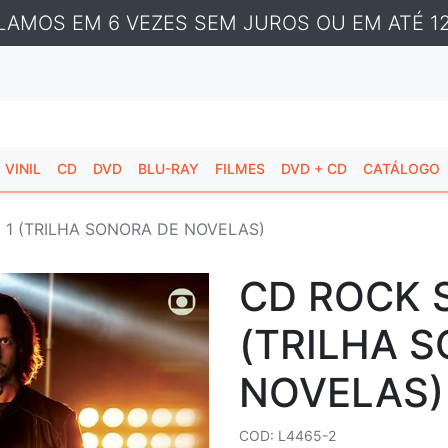
LAMOS EM 6 VEZES SEM JUROS OU EM ATÉ 12
VINIL
CD
DVD
BLU-RAY
FILMES
DVD + CD
CATÁLOGO
. 1 (TRILHA SONORA DE NOVELAS)
CD ROCK S
(TRILHA 
NOVELAS)
COD: L4465-2