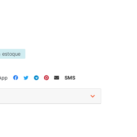
 estoque
App
SMS