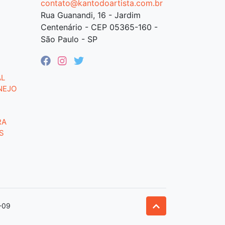
contato@kantodoartista.com.br
Rua Guanandi, 16 - Jardim
Centenário - CEP 05365-160 -
São Paulo - SP
AL
NEJO
RA
S
-09