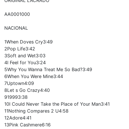
ORIGINAL LACRADO
AA0001000
NACIONAL
1When Doves Cry3:49
2Pop Life3:42
3Soft and Wet3:03
4I Feel for You3:24
5Why You Wanna Treat Me So Bad?3:49
6When You Were Mine3:44
7Uptown4:09
8Let s Go Crazy4:40
919993:38
10I Could Never Take the Place of Your Man3:41
11Nothing Compares 2 U4:58
12Adore4:41
13Pink Cashmere6:16