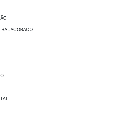
DÃO
 - BALACOBACO
AO
NTAL