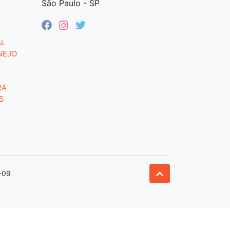
São Paulo - SP
AL
NEJO
RA
S
-09