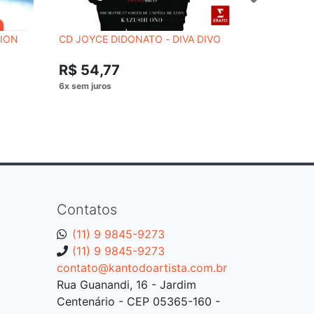
TION
CD JOYCE DIDONATO - DIVA DIVO
CD BED O
FROM THE
R$ 54,77
R$ 99,
Contatos
(11) 9 9845-9273
(11) 9 9845-9273
contato@kantodoartista.com.br
Rua Guanandi, 16 - Jardim
Centenário - CEP 05365-160 -