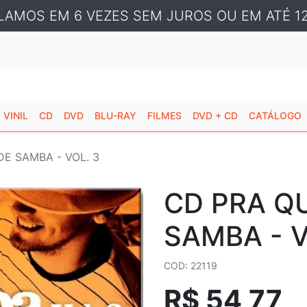
LAMOS EM 6 VEZES SEM JUROS OU EM ATÉ 12
VINIL
CD
DVD
BLU-RAY
FILMES
DVD + CD
CATÁLOGO
E SAMBA - VOL. 3
CD PRA Q
SAMBA - V
COD: 22119
R$ 54,77