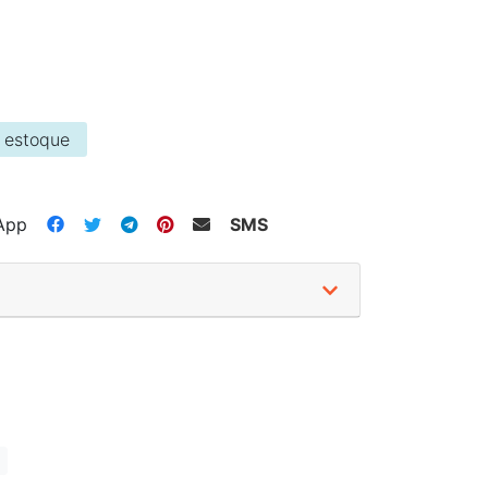
 estoque
App
SMS