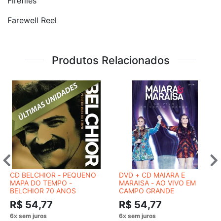
Fireflies
Farewell Reel
Produtos Relacionados
CD BELCHIOR - PEQUENO
DVD + CD MAIARA E
MAPA DO TEMPO -
MARAISA - AO VIVO EM
BELCHIOR 70 ANOS
CAMPO GRANDE
R$ 54,77
R$ 54,77