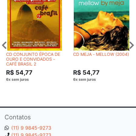
CD CONJUNTO ÉPOCA DE
CD MEJA - MELLOW (2004)
OURO E CONVIDADOS ‎-
CAFÉ BRASIL 2
R$ 54,77
R$ 54,77
Contatos
(11) 9 9845-9273
(11) 9 9845-9273