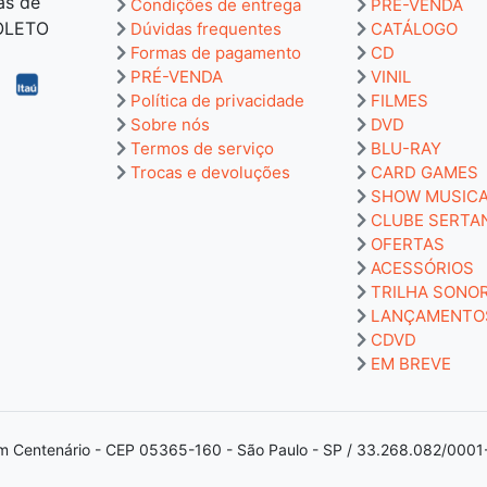
as de
Condições de entrega
PRÉ-VENDA
BOLETO
Dúvidas frequentes
CATÁLOGO
Formas de pagamento
CD
PRÉ-VENDA
VINIL
Política de privacidade
FILMES
Sobre nós
DVD
Termos de serviço
BLU-RAY
Trocas e devoluções
CARD GAMES
SHOW MUSIC
CLUBE SERTA
OFERTAS
ACESSÓRIOS
TRILHA SONO
LANÇAMENTO
CDVD
EM BREVE
m Centenário - CEP 05365-160 - São Paulo - SP / 33.268.082/0001