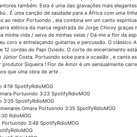
antores também. Esta é uma das gravações mais elegantes 
bú . É uma canção de saudade para a África com uma linha c
os ao redor Portuondo , ela combina em um canto espiritu
tarra elétrica da marca registrada de Jorge Chicoy graças
minha vida / seiva de minhas veias / Dá-me a flor da esp
 seu coro e entrelaçando guitarras e percussão. O clássico
 12 cordas do Papi Oviedo. O corte de encerramento está 
om Júnior Costa. Portuondo sobe para a ocasião , e canta 
por produtor Siqueira ! Flor de Amor é um sensualmente ca
os que uma obra de arte .
o 4:19 SpotifyRdioMOG
Omara Portuondo 3:23 SpotifyRdioMOG
do 3:35 SpotifyRdioMOG
 Almenares Omara Portuondo 3:35 SpotifyRdioMOG
 3:30 RdioMOG
 Portuondo 3:48 SpotifyRdioMOG
potifyRdioMOG