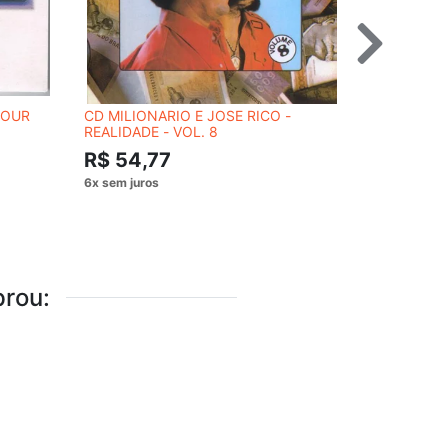
FOUR
CD MILIONARIO E JOSE RICO -
CD LUIS S
REALIDADE - VOL. 8
R$ 249
R$ 54,77
rou: