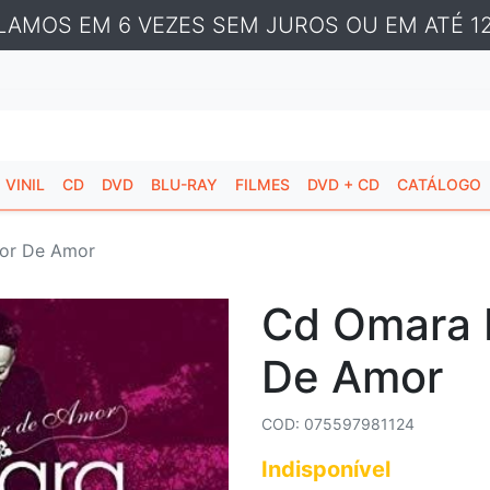
LAMOS EM 6 VEZES SEM JUROS OU EM ATÉ 12
VINIL
CD
DVD
BLU-RAY
FILMES
DVD + CD
CATÁLOGO
lor De Amor
Cd Omara 
De Amor
COD: 075597981124
Indisponível