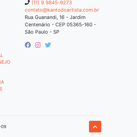
(11) 9 9845-9273
contato@kantodoartista.com.br
Rua Guanandi, 16 - Jardim
Centenário - CEP 05365-160 -
São Paulo - SP
AL
NEJO
RA
S
-09