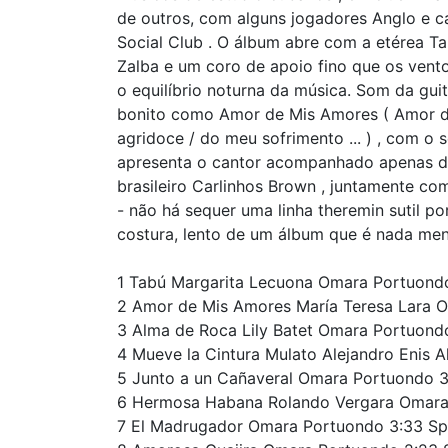
de outros, com alguns jogadores Anglo e c
Social Club . O álbum abre com a etérea Ta
Zalba e um coro de apoio fino que os vent
o equilíbrio noturna da música. Som da gui
bonito como Amor de Mis Amores ( Amor da 
agridoce / do meu sofrimento ... ) , com o
apresenta o cantor acompanhado apenas de
brasileiro Carlinhos Brown , juntamente c
- não há sequer uma linha theremin sutil 
costura, lento de um álbum que é nada men
1 Tabú Margarita Lecuona Omara Portuond
2 Amor de Mis Amores María Teresa Lara 
3 Alma de Roca Lily Batet Omara Portuon
4 Mueve la Cintura Mulato Alejandro Enis
5 Junto a un Cañaveral Omara Portuondo
6 Hermosa Habana Rolando Vergara Omara
7 El Madrugador Omara Portuondo 3:33 S