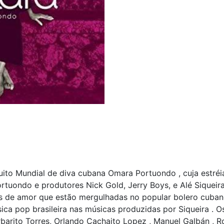
uito Mundial de diva cubana Omara Portuondo , cuja estré
rtuondo e produtores Nick Gold, Jerry Boys, e Alé Siqueir
de amor que estão mergulhadas no popular bolero cubano ,
a pop brasileira nas músicas produzidas por Siqueira . O
barito Torres, Orlando Cachaito Lopez , Manuel Galbán , R