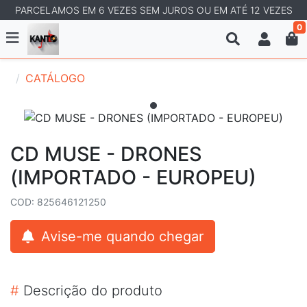
PARCELAMOS EM 6 VEZES SEM JUROS OU EM ATÉ 12 VEZES
0
CATÁLOGO
CD MUSE - DRONES
(IMPORTADO - EUROPEU)
COD: 825646121250
Avise-me quando chegar
#
Descrição do produto