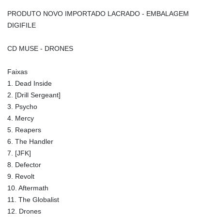
PRODUTO NOVO IMPORTADO LACRADO - EMBALAGEM
DIGIFILE
CD MUSE - DRONES
Faixas
1. Dead Inside
2. [Drill Sergeant]
3. Psycho
4. Mercy
5. Reapers
6. The Handler
7. [JFK]
8. Defector
9. Revolt
10. Aftermath
11. The Globalist
12. Drones