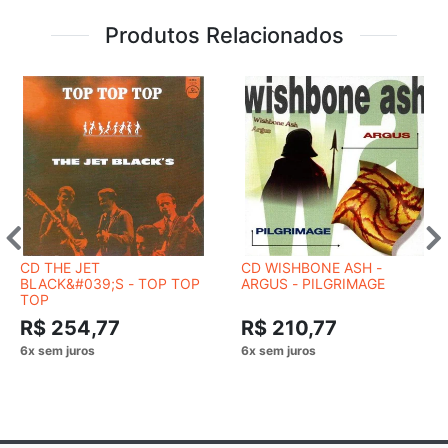
Produtos Relacionados
CD THE JET
CD WISHBONE ASH -
BLACK&#039;S ‎- TOP TOP
ARGUS - PILGRIMAGE
TOP
R$ 254,77
R$ 210,77