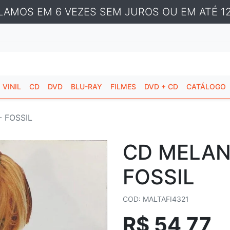
LAMOS EM 6 VEZES SEM JUROS OU EM ATÉ 12
VINIL
CD
DVD
BLU-RAY
FILMES
DVD + CD
CATÁLOGO
 FOSSIL
CD MELANI
FOSSIL
COD: MALTAFI4321
R$ 54,77