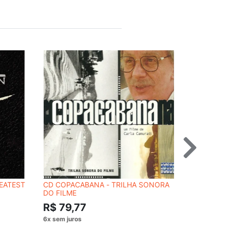
REATEST
CD COPACABANA - TRILHA SONORA
CD U2 - L
DO FILME
R$ 54,
R$ 79,77