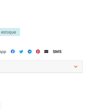
 estoque
App
SMS