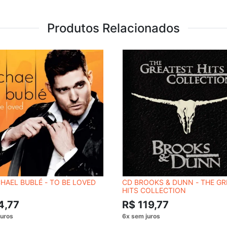
Produtos Relacionados
HAEL BUBLÉ - TO BE LOVED
CD BROOKS & DUNN ‎- THE G
HITS COLLECTION
4,77
R$ 119,77