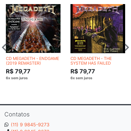
CD MEGADETH - ENDGAME
CD MEGADETH - THE
(2019 REMASTER)
SYSTEM HAS FAILED
R$ 79,77
R$ 79,77
Contatos
(11) 9 9845-9273