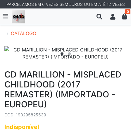
PARCELAMOS EM 6 VEZES SEM JUROS OU EM ATÉ 12 VEZES
0
CATÁLOGO
CD MARILLION - MISPLACED
CHILDHOOD (2017
REMASTER) (IMPORTADO -
EUROPEU)
COD: 190295825539
Indisponível