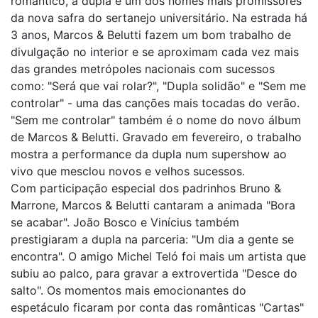
romântico, a dupla é um dos nomes mais promissores
da nova safra do sertanejo universitário. Na estrada há
3 anos, Marcos & Belutti fazem um bom trabalho de
divulgação no interior e se aproximam cada vez mais
das grandes metrópoles nacionais com sucessos
como: "Será que vai rolar?", "Dupla solidão" e "Sem me
controlar" - uma das canções mais tocadas do verão.
"Sem me controlar" também é o nome do novo álbum
de Marcos & Belutti. Gravado em fevereiro, o trabalho
mostra a performance da dupla num supershow ao
vivo que mesclou novos e velhos sucessos.
Com participação especial dos padrinhos Bruno &
Marrone, Marcos & Belutti cantaram a animada "Bora
se acabar". João Bosco e Vinícius também
prestigiaram a dupla na parceria: "Um dia a gente se
encontra". O amigo Michel Teló foi mais um artista que
subiu ao palco, para gravar a extrovertida "Desce do
salto". Os momentos mais emocionantes do
espetáculo ficaram por conta das românticas "Cartas"