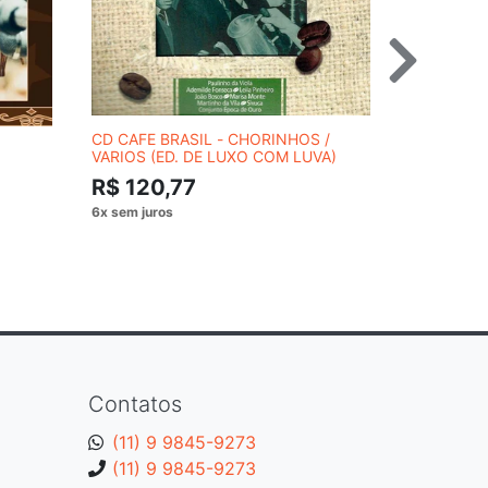
CD CAFE BRASIL - CHORINHOS /
DVD B.B. 
VARIOS (ED. DE LUXO COM LUVA)
BLUES
R$ 120,77
R$ 54,
Contatos
(11) 9 9845-9273
(11) 9 9845-9273