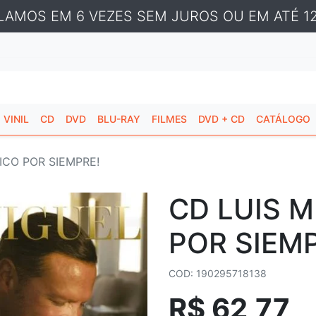
LAMOS EM 6 VEZES SEM JUROS OU EM ATÉ 12
VINIL
CD
DVD
BLU-RAY
FILMES
DVD + CD
CATÁLOGO
ICO POR SIEMPRE!
CD LUIS M
POR SIEM
COD: 190295718138
R$ 62,77