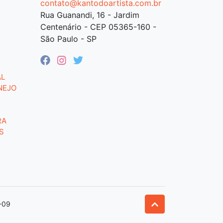
contato@kantodoartista.com.br
Rua Guanandi, 16 - Jardim
Centenário - CEP 05365-160 -
São Paulo - SP
AL
NEJO
RA
S
-09