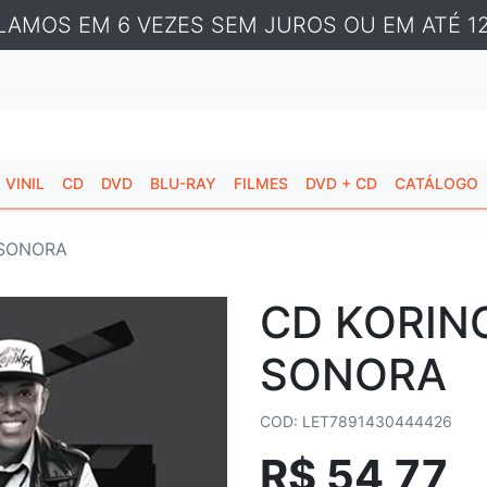
LAMOS EM 6 VEZES SEM JUROS OU EM ATÉ 12
VINIL
CD
DVD
BLU-RAY
FILMES
DVD + CD
CATÁLOGO
 SONORA
CD KORING
SONORA
COD: LET7891430444426
R$ 54,77