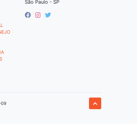
São Paulo - SP
AL
NEJO
RA
S
-09