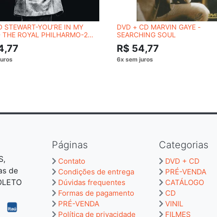
 STEWART-YOU’RE IN MY
DVD + CD MARVIN GAYE -
 THE ROYAL PHILHARMO-2
SEARCHING SOUL
4,77
R$ 54,77
Páginas
Categorias
S,
Contato
DVD + CD
as de
Condições de entrega
PRÉ-VENDA
BOLETO
Dúvidas frequentes
CATÁLOGO
Formas de pagamento
CD
PRÉ-VENDA
VINIL
Política de privacidade
FILMES