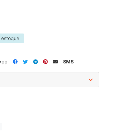
 estoque
App
SMS