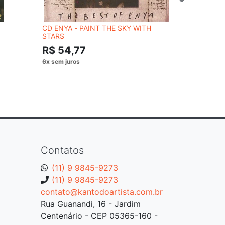
CD ENYA - PAINT THE SKY WITH
CD NICKEL
STARS
--
R$ 54,77
Contatos
(11) 9 9845-9273
(11) 9 9845-9273
contato@kantodoartista.com.br
Rua Guanandi, 16 - Jardim
Centenário - CEP 05365-160 -