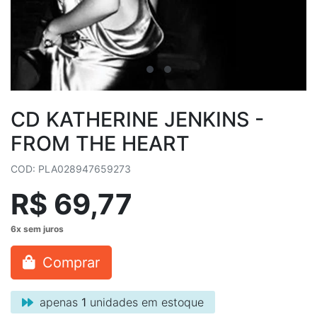
CD KATHERINE JENKINS -
FROM THE HEART
COD: PLA028947659273
R$ 69,77
Comprar
apenas
1
unidades em estoque