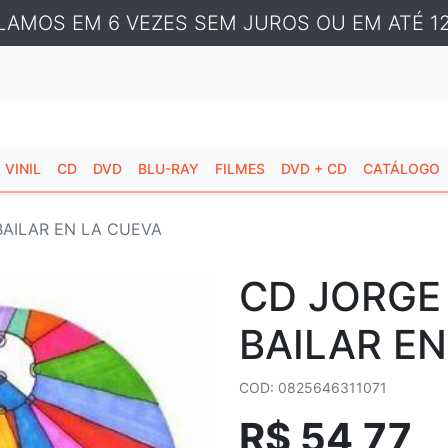
LAMOS EM 6 VEZES SEM JUROS OU EM ATÉ 12
VINIL
CD
DVD
BLU-RAY
FILMES
DVD + CD
CATÁLOGO
BAILAR EN LA CUEVA
CD JORGE
BAILAR EN
COD: 0825646311071
R$ 54,77