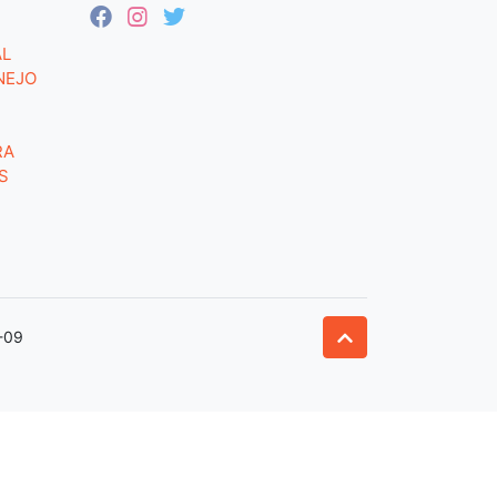
AL
NEJO
RA
S
-09