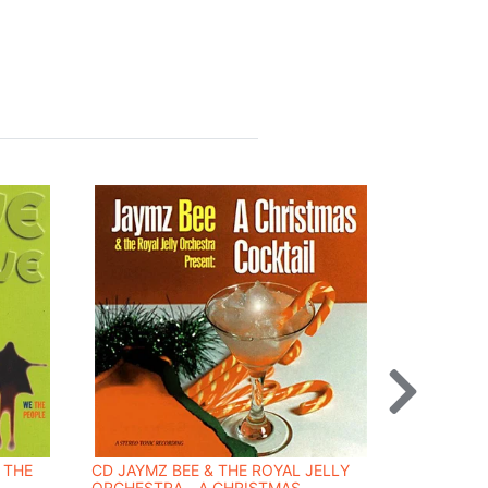
 THE
CD JAYMZ BEE & THE ROYAL JELLY
CD NUYOR
ORCHESTRA - A CHRISTMAS
SOUL