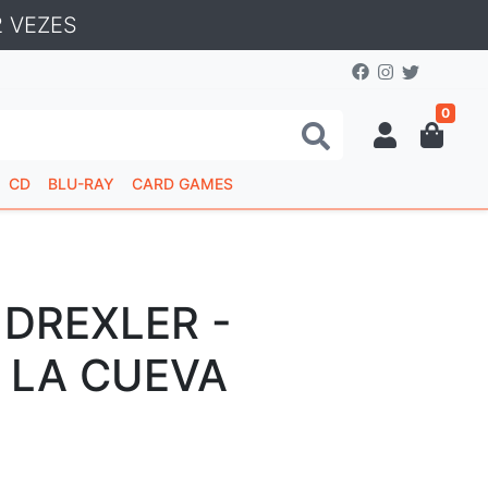
 VEZES
0
CD
BLU-RAY
CARD GAMES
 DREXLER -
 LA CUEVA