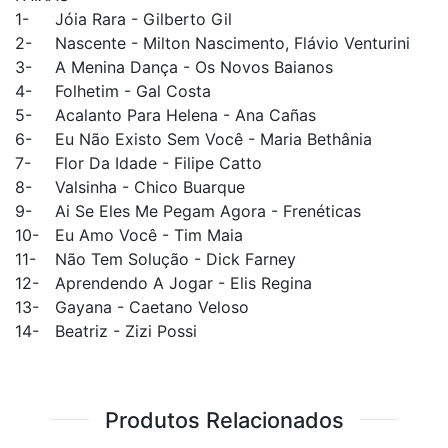
1-
Jóia Rara - Gilberto Gil
2-
Nascente - Milton Nascimento, Flávio Venturini
3-
A Menina Dança - Os Novos Baianos
4-
Folhetim - Gal Costa
5-
Acalanto Para Helena - Ana Cañas
6-
Eu Não Existo Sem Você - Maria Bethânia
7-
Flor Da Idade - Filipe Catto
8-
Valsinha - Chico Buarque
9-
Ai Se Eles Me Pegam Agora - Frenéticas
10-
Eu Amo Você - Tim Maia
11-
Não Tem Solução - Dick Farney
12-
Aprendendo A Jogar - Elis Regina
13-
Gayana - Caetano Veloso
14-
Beatriz - Zizi Possi
Produtos Relacionados