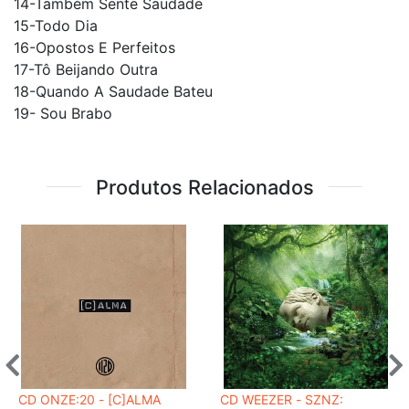
14-Também Sente Saudade
15-Todo Dia
16-Opostos E Perfeitos
17-Tô Beijando Outra
18-Quando A Saudade Bateu
19- Sou Brabo
Produtos Relacionados
CD ONZE:20 - [C]ALMA
CD WEEZER - SZNZ: