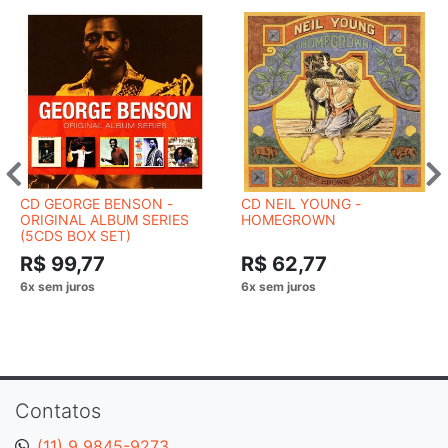
CD GEORGE BENSON -
CD NEIL YOUNG -
ORIGINAL ALBUM SERIES
HOMEGROWN
(5CDS BOX SET)
R$ 99,77
R$ 62,77
Contatos
(11) 9 9845-9273