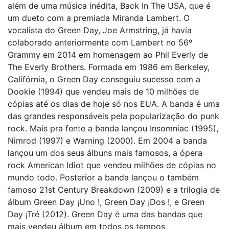
além de uma música inédita, Back In The USA, que é
um dueto com a premiada Miranda Lambert. O
vocalista do Green Day, Joe Armstring, já havia
colaborado anteriormente com Lambert no 56º
Grammy em 2014 em homenagem ao Phil Everly de
The Everly Brothers. Formada em 1986 em Berkeley,
Califórnia, o Green Day conseguiu sucesso com a
Dookie (1994) que vendeu mais de 10 milhões de
cópias até os dias de hoje só nos EUA. A banda é uma
das grandes responsáveis pela popularização do punk
rock. Mais pra fente a banda lançou Insomniac (1995),
Nimrod (1997) e Warning (2000). Em 2004 a banda
lançou um dos seus álbuns mais famosos, a ópera
rock American Idiot que vendeu milhões de cópias no
mundo todo. Posterior a banda lançou o também
famoso 21st Century Breakdown (2009) e a trilogia de
álbum Green Day ¡Uno !, Green Day ¡Dos !, e Green
Day ¡Tré (2012). Green Day é uma das bandas que
mais vendeu álbum em todos os tempos